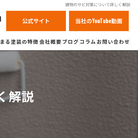
建物のサビ対策について詳しく解説
m
公式サイト
当社のYouTube動画
まる塗装の特徴
会社概要
ブログ
コラム
お問い合わせ
褪せ
壁
く解説
び割れ
ビ