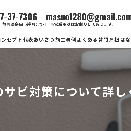
7-37-7306 masuo1280@gmail.co
静岡県島田市岸町575-1 ※営業電話はお断りしております。
コンセプト
代表あいさつ
施工事例
よくある質問
屋根
はな
色
外
のサビ対策について詳し
ひ
サ