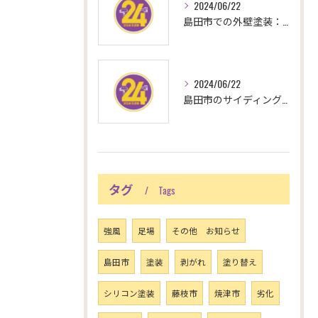
2024/06/22
島田市での外壁塗装：信頼できる業者選びのポイントと成功のコツ
2024/06/22
島田市のサイディング壁に最適なシリコン塗料の選び方と耐久性
タグ
Tags
強風
足場
その他 お知らせ
島田市
塗装
剥がれ
塗り替え
シリコン塗装
藤枝市
焼津市
劣化