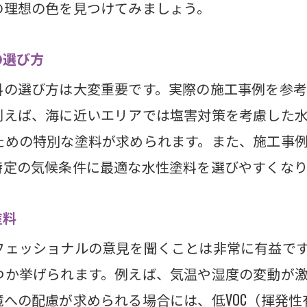
タン水性塗料の長所と短所
の理想の色を見つけてみましょう。
エポキシ塗料の耐腐食性と使用例
の選び方
県での人気の水性塗料ブランド紹介
料の選び方は大変重要です。実際の施工事例を参考
塗料のバリエーションと選び方ガイド
例えば、海に近いエリアでは塩害対策を考慮した
料と比較して静岡県で人気の水性塗料の魅力
ための特別な塗料が求められます。また、施工事
県での水性塗料の人気の秘密
特定の気候条件に最適な水性塗料を選びやすくなり
塗料と比べた水性塗料の経済的利点
県の建物における水性塗料の美しい仕上がり
塗料
塗料のメンテナンスの簡便さ
フェッショナルの意見を聞くことは非常に有益で
ちする外壁塗装を実現するための水性塗料の選び
つか挙げられます。例えば、気温や湿度の変動が
県での水性塗料の口コミと評価
への配慮が求められる場合には、低VOC（揮発