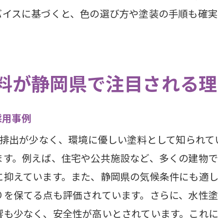
での外壁塗装に適した水性塗料の選び方と注意点
バイスに基づくと、色の選び方や塗装の手順も確
方のポイント：静岡県の気候を考慮する
塗料の耐久性と劣化の見極め方
前に知っておきたい注意点
料が静岡県で注目される理
県の施工業者が教える水性塗料の選び方
Yでの使用時の注意点とアドバイス
採用事例
県での施工事例から学ぶ選び方
の排出が少なく、環境に優しい塗料として知られ
も住環境にも優しい水性塗料が静岡県で選ばれる
ます。例えば、住宅や公共施設など、多くの建物で
に配慮した水性塗料の選び方
に抑えています。また、静岡県の気候条件にも適し
りを保てる点も評価されています。さらに、水性
OC水性塗料の利点と健康への影響
響も少なく、安全性が高いとされています。これ
の自然を守るための塗料選び