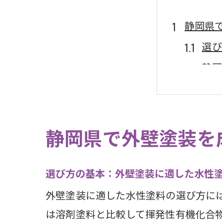
静岡県
選び
静岡
水性
色の
静岡
静岡県で外壁塗装を
プロ
環境に
選び方の基本：外壁塗装に適した水性
水性
外壁塗装に適した水性塗料の選び方に
水性
は溶剤塗料と比較して揮発性有機化合物