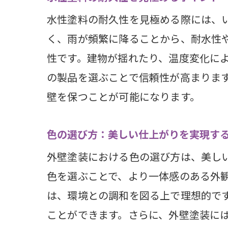
水性塗料の耐久性を見極める際には、
溶剤塗
く、雨が頻繁に降ることから、耐水性
溶剤
性です。建物が揺れたり、温度変化に
静岡
の製品を選ぶことで信頼性が高まりま
安全
壁を保つことが可能になります。
コス
施工
色の選び方：美しい仕上がりを実現す
静岡
外壁塗装における色の選び方は、美し
静岡県
色を選ぶことで、より一体感のある外
アク
は、環境との調和を図る上で理想的で
シリ
ことができます。さらに、外壁塗装に