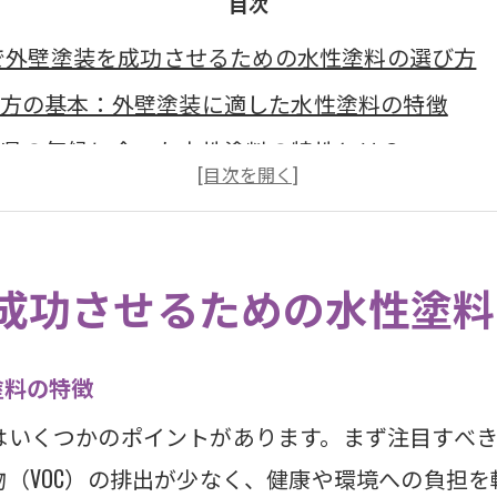
目次
で外壁塗装を成功させるための水性塗料の選び方
方の基本：外壁塗装に適した水性塗料の特徴
県の気候に合った水性塗料の特性とは？
塗料の耐久性を見極めるポイント
選び方：美しい仕上がりを実現するためのヒント
県での施工事例から学ぶ水性塗料の選び方
成功させるための水性塗料
に聞く！静岡県でおすすめの水性塗料
優しい水性塗料が静岡県で注目される理由
塗料の特徴
塗料の環境への影響と静岡県での採用事例
はいくつかのポイントがあります。まず注目すべき
塗料の低臭性と住環境へのメリット
（VOC）の排出が少なく、健康や環境への負担