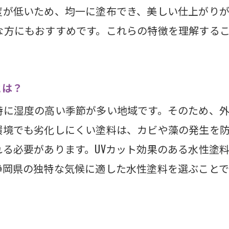
度が低いため、均一に塗布でき、美しい仕上がりが
県の自然を守るための水性塗料の選び方
な方にもおすすめです。これらの特徴を理解する
イクル可能な水性塗料の特性と利点
塗料の使用で得られるエコロジカルな効果とは
に配慮した塗装プロジェクトの進め方
とは？
の気候に最適な水性塗料とは？外壁塗装のポイン
特に湿度の高い季節が多い地域です。そのため、
県の季節変動に強い水性塗料の選び方
環境でも劣化しにくい塗料は、カビや藻の発生を
対策：静岡県の梅雨に適した水性塗料
る必要があります。UVカット効果のある水性塗
寒さに対応するための水性塗料とは
静岡県の独特な気候に適した水性塗料を選ぶこと
県の温暖な気候に合う塗料の特性
の耐候性を高めるための水性塗料の選び方
のタイミング：静岡県で最適な塗装時期