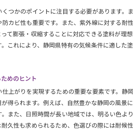
いくつかのポイントに注目する必要があります。
料と水性塗料の違いを知って静岡県での外壁塗装を
や防カビ性も重要です。また、紫外線に対する耐性
塗料と水性塗料の基本的な違いとは？
よって膨張・収縮することに対応できる塗料が理想
県での使用例：溶剤塗料と水性塗料の使い分け
す。これにより、静岡県特有の気候条件に適した
性の比較：溶剤塗料と水性塗料のリスクを知る
トの違い：溶剤塗料と水性塗料の費用対効果
の容易さ：溶剤塗料と水性塗料のどちらが優れて
るためのヒント
県のプロが勧める塗料の選び方
い仕上がりを実現するための重要な要素です。静
で外壁塗装を考えるなら知っておきたい水性塗料の
観が得られます。例えば、自然豊かな静岡の風景
リル水性塗料の特性と利用シーン
す。また、日照時間が長い地域では、明るい色よ
コン水性塗料の耐久性とメリット
は耐久性も求められるため、色選びの際には耐候