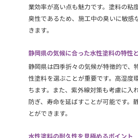
業効率が高い点も魅力です。塗料の粘
静岡
臭性であるため、施工中の臭いに敏感
リサ
きます。
水性
環境
静岡県の気候に合った水性塗料の特性
静岡県
静岡県は四季折々の気候が特徴的で、
静岡
性塗料を選ぶことが重要です。高湿度
湿気
ちます。また、紫外線対策も考慮に入れ
冬の
防ぎ、寿命を延ばすことが可能です。
静岡
とができます。
外壁
水性塗料の耐久性を見極めるポイント
施工