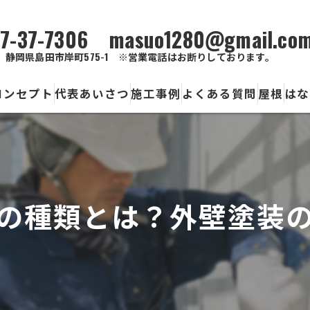
7-37-7306 masuo1280@gmail.co
静岡県島田市岸町575-1 ※営業電話はお断りしております。
コンセプト
代表あいさつ
施工事例
よくある質問
屋根
はな
色
外
の種類とは？外壁塗装
ひ
サ