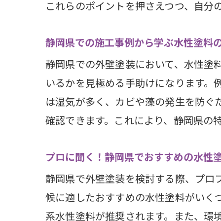
ウレ
これらのポイントを押さえつつ、自分
水性
静岡県での施工事例から学ぶ水性塗料
静岡
静岡県での外壁塗装において、水性塗
水性
いるかを見極める手助けになります。
溶剤塗
は湿気が多く、カビや藻の発生を防ぐ
静岡
確認できます。これにより、静岡県の
溶剤
静岡
プロに聞く！静岡県でおすすめの水性
水性
静岡県で外壁塗装を検討する際、プロ
長持
候に適したおすすめの水性塗料がいく
静岡
系水性塗料が推奨されます。また、環境