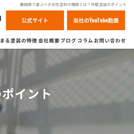
静岡県で選ぶべき水性塗料の種類とは？外壁塗装のポイント
m
公式サイト
当社のYouTube動画
まる塗装の特徴
会社概要
ブログ
コラム
お問い合わせ
褪せ
壁
のポイント
び割れ
ビ