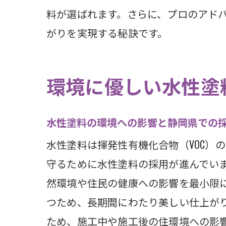
静岡県
料が選ばれます。さらに、プロのアド
がりを実現する秘訣です。
選び
水性
施工
環境に優しい水性塗
静岡
DI
水性塗料の環境への影響と静岡県での
静岡
水性塗料は揮発性有機化合物（VOC）
環境に
守るために水性塗料の採用が進んでい
環境
然環境や住民の健康への影響を最小限
つため、長期間にわたり美しい仕上が
低V
ため、施工中や施工後の住環境への影
地域